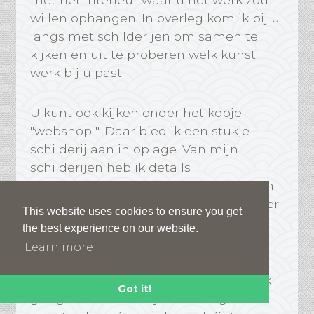
willen ophangen. In overleg kom ik bij u
langs met schilderijen om samen te
kijken en uit te proberen welk kunst
werk bij u past.
U kunt ook kijken onder het kopje
"webshop ". Daar bied ik een stukje
schilderij aan in oplage. Van mijn
schilderijen heb ik details
gefotografeerd. Deze details worden in
oplage van 20 aangeboden. Nooit meer.
This website uses cookies to ensure you get
U kunt kiezen voor een afdruk op
the best experience on our website.
plexiglas of op papier en in 2 maten.
Learn more
Een papieren afdruk wordt persoonlijk
Got it!
gesigneerd door mij. Het plexiglas