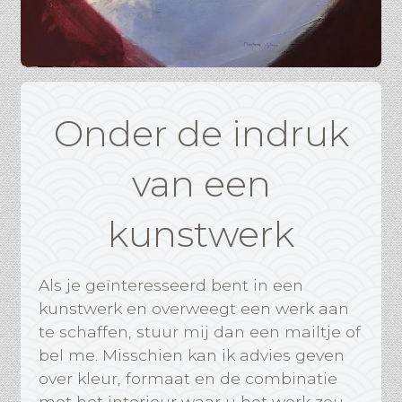
Onder de indruk
van een
kunstwerk
Als je geïnteresseerd bent in een
kunstwerk en overweegt een werk aan
te schaffen, stuur mij dan een mailtje of
bel me. Misschien kan ik advies geven
over kleur, formaat en de combinatie
met het interieur waar u het werk zou