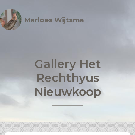
Marloes Wijtsma
Gallery Het
Rechthyus
Nieuwkoop