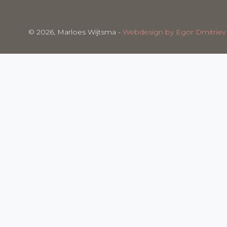
©
2026, Marloes Wijtsma -
Webdesign by Egor Dmitriev